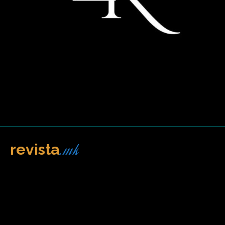
.mk
revista