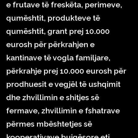
e frutave të freskëta, perimeve,
qumështit, produkteve të
qumështit, grant prej 10.000
eurosh për përkrahjen e
kantinave të vogla familjare,
përkrahje prej 10.000 eurosh për
prodhuesit e vegjël të ushqimit
dhe zhvillimin e shitjes së
fermave, zhvillimin e fshatrave
përmes mbështetjes së
kooperativave bujqësore etj.,