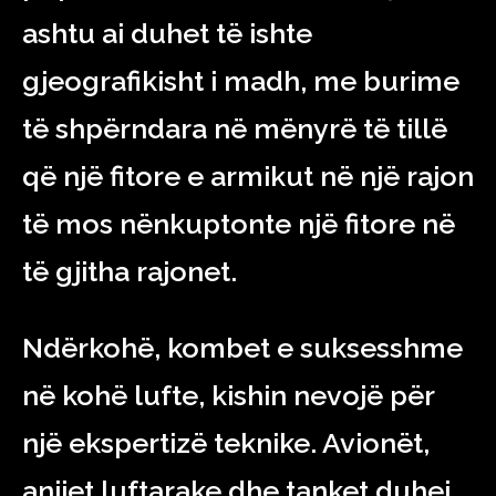
ashtu ai duhet të ishte
gjeografikisht i madh, me burime
të shpërndara në mënyrë të tillë
që një fitore e armikut në një rajon
të mos nënkuptonte një fitore në
të gjitha rajonet.
Ndërkohë, kombet e suksesshme
në kohë lufte, kishin nevojë për
një ekspertizë teknike. Avionët,
anijet luftarake dhe tanket duhej