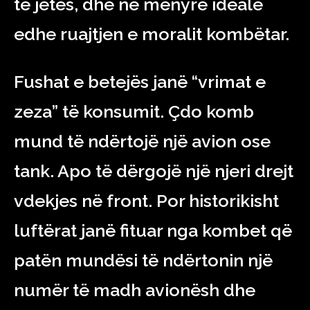
të jetës, dhe në mënyrë ideale
edhe ruajtjen e moralit kombëtar.
Fushat e betejës janë “vrimat e
zeza” të konsumit. Çdo komb
mund të ndërtojë një avion ose
tank. Apo të dërgojë një njeri drejt
vdekjes në front. Por historikisht
luftërat janë fituar nga kombet që
patën mundësi të ndërtonin një
numër të madh avionësh dhe