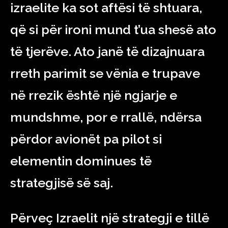
izraelite ka sot aftësi të shtuara,
që si për ironi mund t’ua shesë ato
të tjerëve. Ato janë të dizajnuara
rreth parimit se vënia e trupave
në rrezik është një ngjarje e
mundshme, por e rrallë, ndërsa
përdor avionët pa pilot si
elementin dominues të
strategjisë së saj.
Përveç Izraelit një strategji e tillë