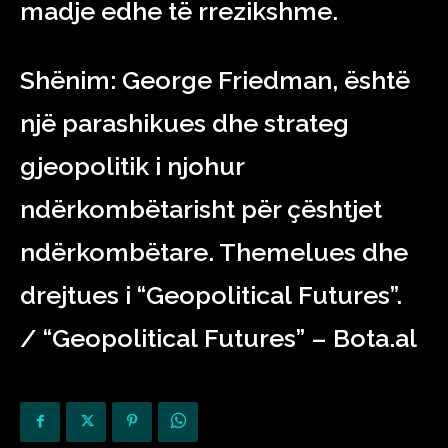
madje edhe të rrezikshme.
Shënim:
George
Friedman
, është
një parashikues dhe strateg
gjeopolitik i njohur
ndërkombëtarisht për çështjet
ndërkombëtare
. Th
emelues dhe
drejtues i “
Geopolitical
Futures
”.
/
“
Geopolitical
Futures
” – Bota.al