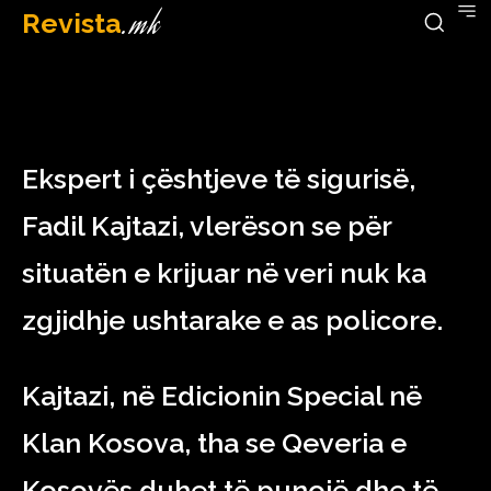
Revista
.mk
December 21, 2022
Ekspert i çështjeve të sigurisë,
Fadil Kajtazi, vlerëson se për
situatën e krijuar në veri nuk ka
zgjidhje ushtarake e as policore.
Kajtazi, në Edicionin Special në
Klan Kosova, tha se Qeveria e
Kosovës duhet të punojë dhe të