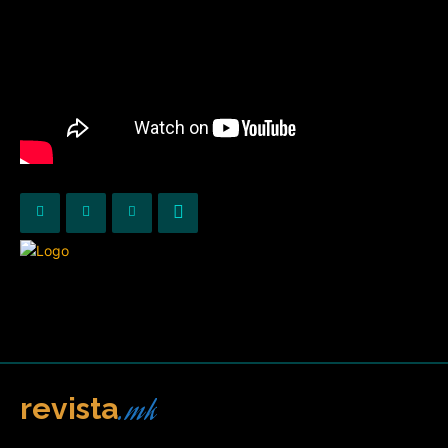
.mk
revista