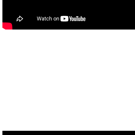
Ata janë ftuar për të marrë pjesë nga i
ashtuquajturi shtabi i krizës në veri të
vendit. Përfaqësues të këtij shtabi kanë
bërë të ditur se organizimi i kësaj
proteste ka të bëjë me deklaratat e
fundit rreth heqjes së barrikadave nga
ana e kryeministrit të Kosovës Albin
Kurti, të cilat i konsiderojnë si
kërcënim, si dhe të ambasadorit të
Gjermanisë në Kosovë, Jorn Rohde.