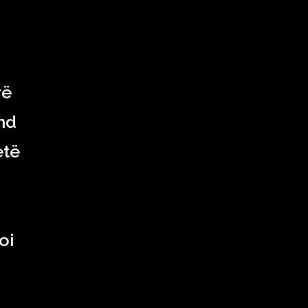
rë
nd
etë
oi