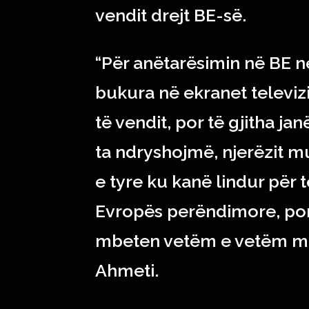
vendit drejt BE-së.
“Për anëtarësimin në BE 
bukura në ekranet televiz
të vendit, por të gjitha 
ta ndryshojmë, njerëzit mu
e tyre ku kanë lindur për 
Evropës perëndimore, por 
mbeten vetëm e vetëm me 
Ahmeti.