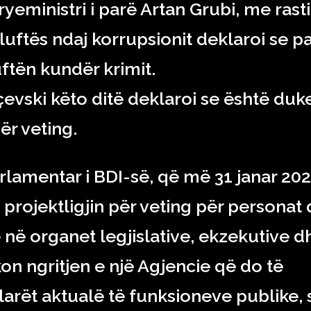
yeministri i parë Artan Grubi, me rast
uftës ndaj korrupsionit deklaroi se p
ftën kundër krimit.
evski këto ditë deklaroi se është duk
për veting.
arlamentar i BDI-së, që më 31 janar 202
projektligjin për veting për personat 
në organet legjislative, ekzekutive d
kon ngritjen e një Agjencie që do të
llarët aktualë të funksioneve publike, 