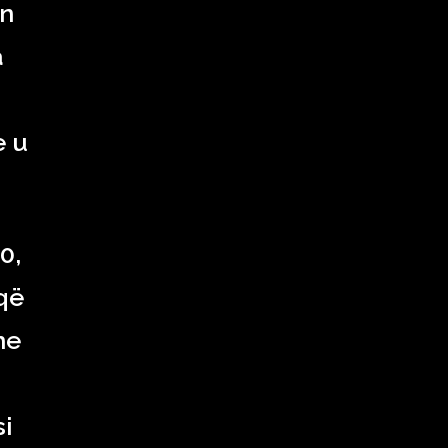
in
a
e u
0,
që
he
si