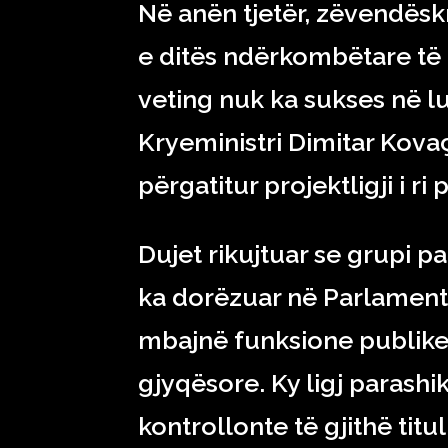
Në anën tjetër, zëvendëskr
e ditës ndërkombëtare të l
veting nuk ka sukses në lu
Kryeministri Dimitar Kovaç
përgatitur projektligji i ri 
Dujet rikujtuar se grupi p
ka dorëzuar në Parlament 
mbajnë funksione publike 
gjyqësore. Ky ligj parashi
kontrollonte të gjithë titu