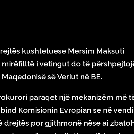
RAJONI & BOTA
TEKNOLOGJIA
SHOWBIZ
SPORT
 drejtës kushtetuese Mersim Maksuti
mirëfilltë i vetingut do të përshpejtoj
ë Maqedonisë së Veriut në BE.
prokurori paraqet një mekanizëm më t
ë bind Komisionin Evropian se në vend
ë drejtës por gjithmonë nëse ai zbato