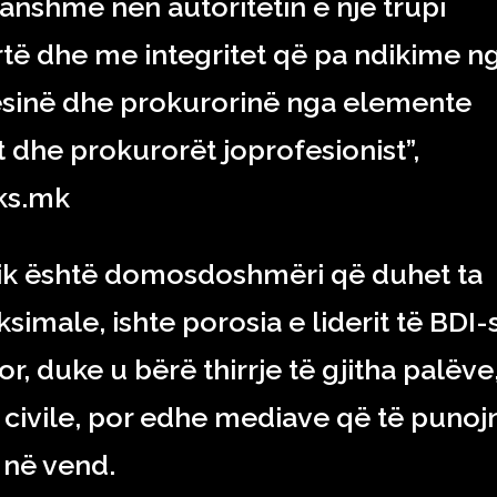
anshme nën autoritetin e një trupi
artë dhe me integritet që pa ndikime n
yqësinë dhe prokurorinë nga elemente
 dhe prokurorët joprofesionist”,
eks.mk
uridik është domosdoshmëri që duhet ta
male, ishte porosia e liderit të BDI-
or, duke u bërë thirrje të gjitha palëve
ë civile, por edhe mediave që të punoj
ë në vend.