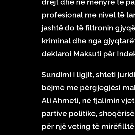
drejt dhe në mënyrë të pa
profesional me nivel të l
jashtë do të filtronin gj
kriminal dhe nga gjyqtarët
deklaroi Maksuti për Ind
Sundimi i ligjit, shteti j
bëjmë me përgjegjësi maksi
Ali Ahmeti, në fjalimin vjet
partive politike, shoqëris
për një veting të mirëfillt