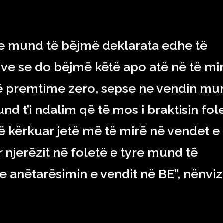
ne mund të bëjmë deklarata edhe të
ive se do bëjmë këtë apo atë në të mi
janë premtime zero, sepse ne vendin mu
nd t’i ndalim që të mos i braktisin fol
të kërkuar jetë më të mirë në vendet e
njerëzit në foletë e tyre mund të
anëtarësimin e vendit në BE”, nënviz