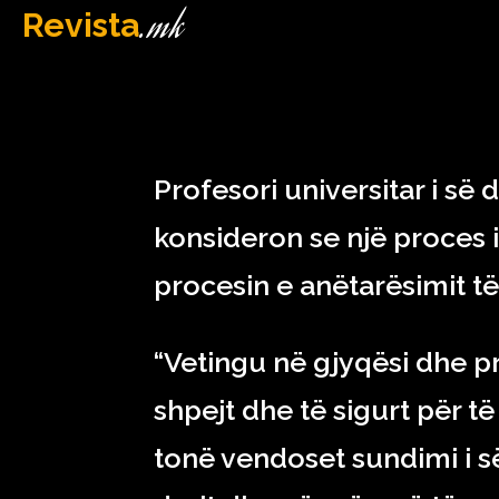
.mk
Revista
MAQEDONI
December 23, 2022
Profesori universitar i së
konsideron se një proces i 
procesin e anëtarësimit t
“Vetingu në gjyqësi dhe 
shpejt dhe të sigurt për t
tonë vendoset sundimi i s