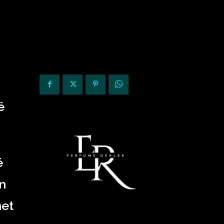
KURIOZITETE
OPINIONE
ë
ë
in
het