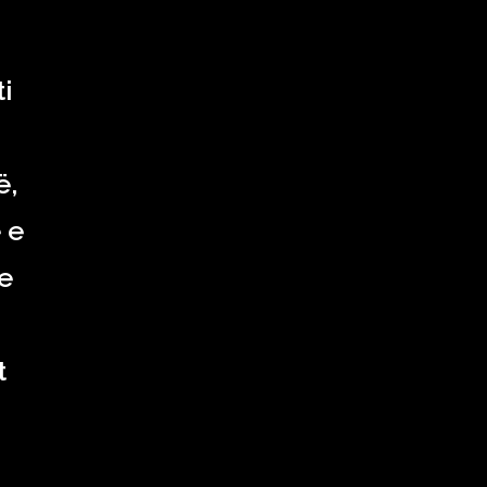
ti
ë,
 e
e
t