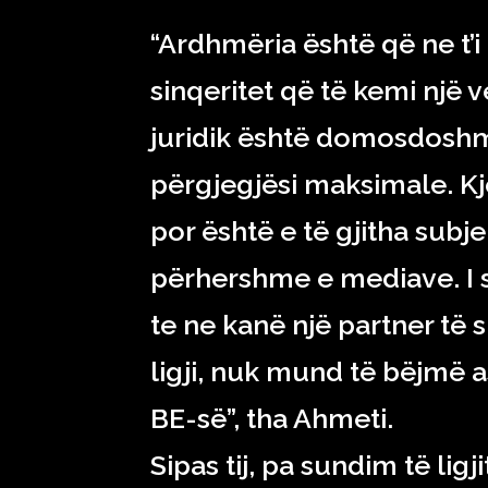
“Ardhmëria është që ne t
sinqeritet që të kemi një vet
juridik është domosdoshm
përgjegjësi maksimale. Kj
por është e të gjitha subje
përhershme e mediave. I s
te ne kanë një partner të s
ligji, nuk mund të bëjmë as
BE-së”, tha Ahmeti.
Sipas tij, pa sundim të li