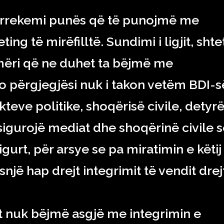
’i rrekemi punës që të punojmë me
ing të mirëfilltë. Sundimi i ligjit, shte
ëri që ne duhet ta bëjmë me
o përgjegjësi nuk i takon vetëm BDI-s
kteve politike, shoqërisë civile, detyrë
igurojë mediat dhe shoqërinë civile s
igurt, për arsye se pa miratimin e këtij
një hap drejt integrimit të vendit drej
gjit nuk bëjmë asgjë me integrimin e