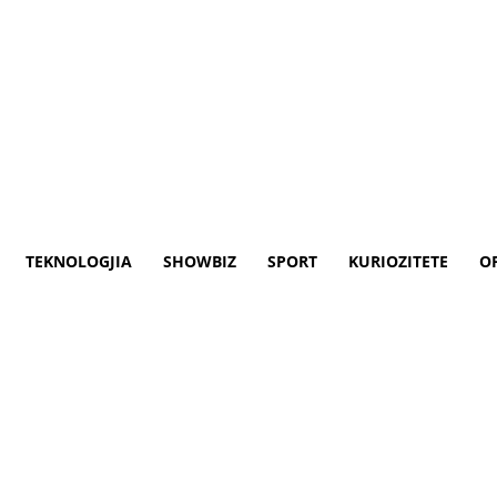
TEKNOLOGJIA
SHOWBIZ
SPORT
KURIOZITETE
O
Serbisë“
 Gjermanisë janë në të tatëpjetë dhe në 
uar zgjidhjen përfundimtare të Kosovës. Ku