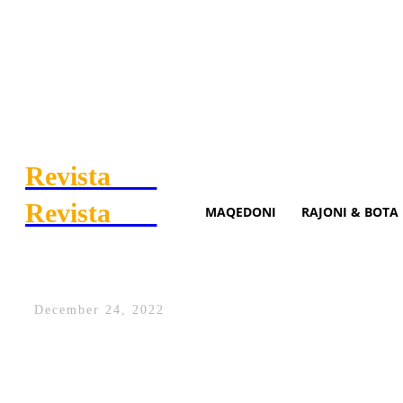
Revista
.mk
Revista
.mk
MAQEDONI
RAJONI & BOTA
“Gjermania mik dhe armik i 
December 24, 2022
Marrëdhëniet diplomatike mes Serbisë dhe
përpjekjet e Perëndimit për të përshpejt