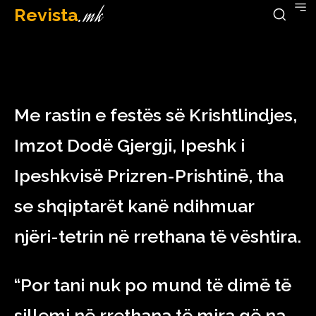
Revista
.mk
December 24, 2022
Me rastin e festës së Krishtlindjes,
Imzot Dodë Gjergji, Ipeshk i
Ipeshkvisë Prizren-Prishtinë, tha
se shqiptarët kanë ndihmuar
njëri-tetrin në rrethana të vështira.
“Por tani nuk po mund të dimë të
sillemi në rrethana të mira që na