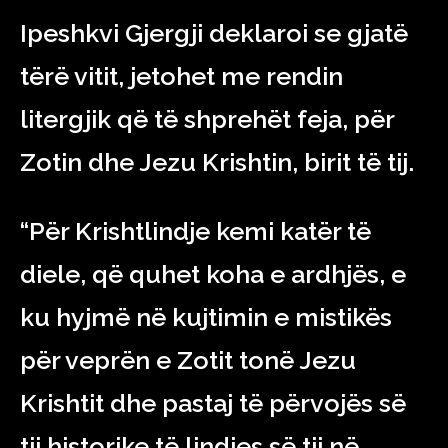
Ipeshkvi Gjergji deklaroi se gjatë
tërë vitit, jetohet me rendin
litergjik që të shprehët feja, për
Zotin dhe Jezu Krishtin, birit të tij.
“Për Krishtlindje kemi katër të
diele, që quhet koha e ardhjës, e
ku hyjmë në kujtimin e mistikës
për veprën e Zotit tonë Jezu
Krishtit dhe pastaj të përvojës së
tij historike të lindjes së tij në