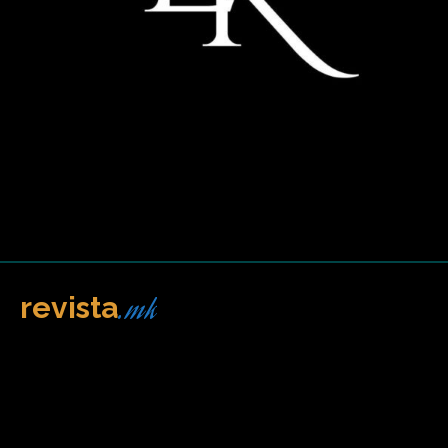
.mk
revista