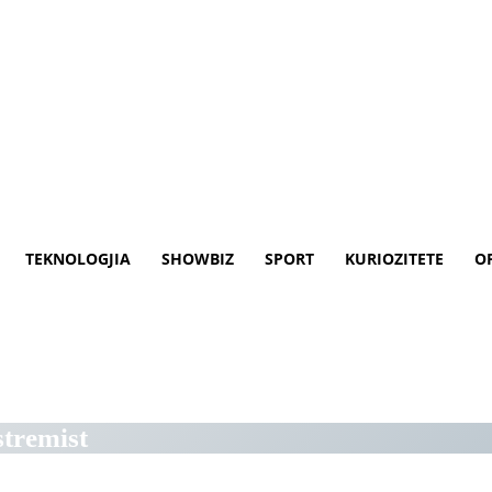
TEKNOLOGJIA
SHOWBIZ
SPORT
KURIOZITETE
O
shjet e dhunshme – Klan Maced
stremist