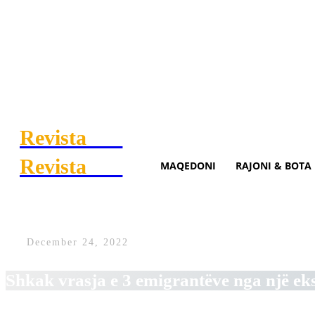
Revista
.mk
Revista
.mk
MAQEDONI
RAJONI & BOTA
Parisi përfshihet nga përle
December 24, 2022
Shkak vrasja e 3 emigrantëve nga një ek