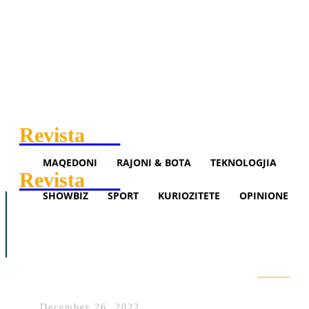
Revista
.mk
MAQEDONI
RAJONI & BOTA
TEKNOLOGJIA
Revista
.mk
SHOWBIZ
SPORT
KURIOZITETE
OPINIONE
Maqedoni
Rajoni & Bota
Teknologjia
Bekteshi: Ka një zbritje të lehtë
Showbiz
Sport
Opinione
tek çmimet e produkteve bazë si
buka dhe vaji për gatim
Search
December 26, 2022