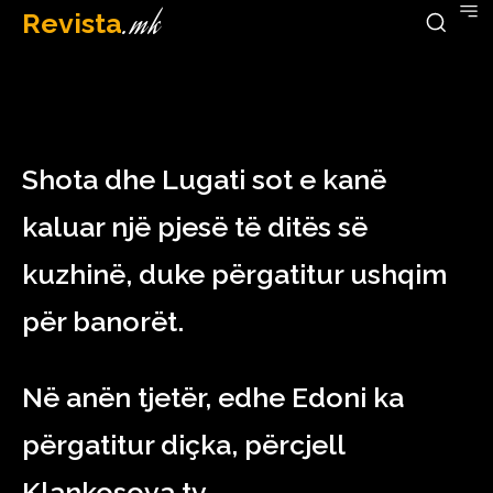
Revista
.mk
December 26, 2022
Shota dhe Lugati sot e kanë
kaluar një pjesë të ditës së
kuzhinë, duke përgatitur ushqim
për banorët.
Në anën tjetër, edhe Edoni ka
përgatitur diçka, përcjell
Klankosova.tv.