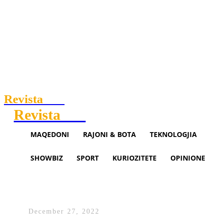
Revista
.mk
Revista
.mk
MAQEDONI
RAJONI & BOTA
TEKNOLOGJIA
SHOWBIZ
SPORT
KURIOZITETE
OPINIONE
Çfarë kërkuan më së shumti
njerëzit në Google gjatë vitit 202
December 27, 2022