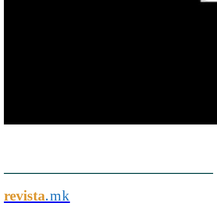
revista
.mk