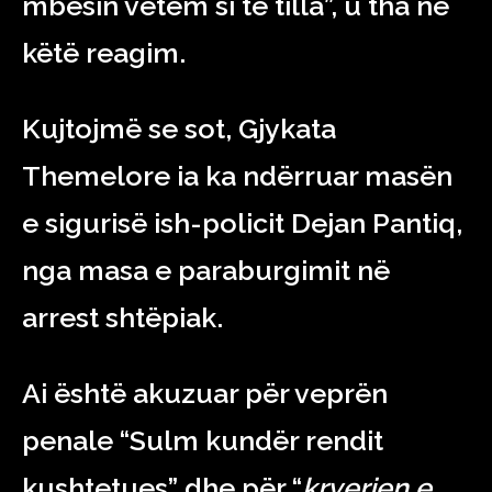
mbesin vetëm si të tilla”, u tha në
këtë reagim.
Kujtojmë se sot, Gjykata
Themelore ia ka ndërruar masën
e sigurisë ish-policit Dejan Pantiq,
nga masa e paraburgimit në
arrest shtëpiak.
Ai është akuzuar për veprën
penale “Sulm kundër rendit
kushtetues” dhe për “
kryerjen e