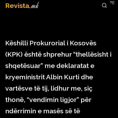
Revista
.mk
December 28, 2022
Këshilli Prokurorial i Kosovës
(KPK) është shprehur “thellësisht i
shqetësuar” me deklaratat e
kryeministrit Albin Kurti dhe
vartësve të tij, lidhur me, siç
thonë, “vendimin ligjor” për
ndërrimin e masës së të