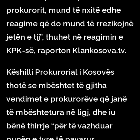
prokurorit, mund të nxitë edhe
reagime që do mund të rrezikojnë
jetën e tij”, thuhet në reagimin e
KPK-së, raporton Klankosova.tv.
Këshilli Prokurorial i Kosovës
thotë se mbështet të gjitha
vendimet e prokurorëve që janë
të mbështetura në ligj, dhe iu
bënë thirrje “për të vazhduar
punën e tyre të pavarur,