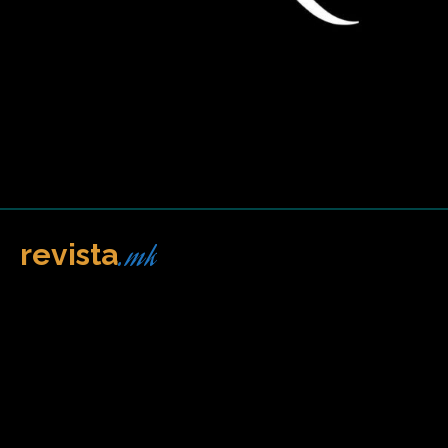
.mk
revista