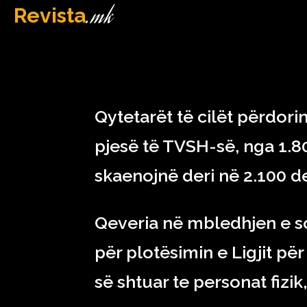
.mk
Revista
MAQEDONI
December 28, 2022
Qytetarët të cilët përdori
pjesë të TVSH-së, nga 1.8
skaenojnë deri në 2.100 d
Qeveria në mbledhjen e so
për plotësimin e Ligjit pë
së shtuar te personat fizik