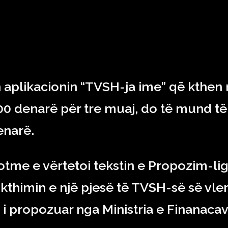
RAJONI & BOTA
TEKNOLOGJIA
SHOWBIZ
SPORT
n aplikacionin “TVSH-ja ime” që kthen 
00 denarë për tre muaj, do të mund të
enarë.
tme e vërtetoi tekstin e Propozim-ligj
r kthimin e një pjesë të TVSH-së së vle
, i propozuar nga Ministria e Finanacav