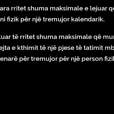
ra rritet shuma maksimale e lejuar q
i fizik për një tremujor kalendarik.
kuar të rritet shuma maksimale që m
rejta e kthimit të një pjese të tatimit mb
denarë për tremujor për një person fizi