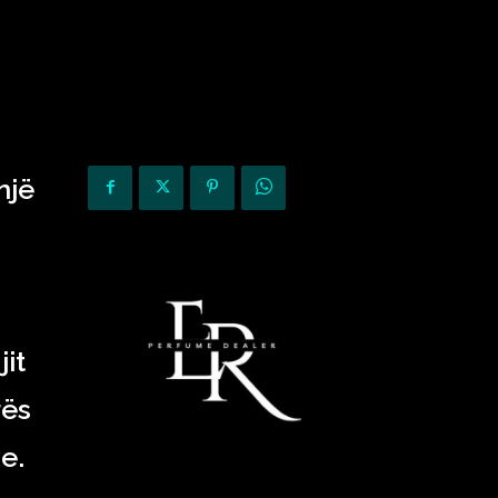
KURIOZITETE
OPINIONE
një
it
rës
e.