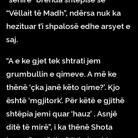
“Vëllait të Madh”, ndërsa nuk ka
hezituar t’i shpalosë edhe arsyet e
saj.
“A e ke gjet tek shtrati jem
grumbullin e qimeve. A më ke
thënë ‘çka janë këto qime?’. Kjo
është ‘mgjitork’. Për këtë e gjithë
shtëpia jemi quar ‘hauz’ . Asnjë
ditë të mirë”, i ka thënë Shota