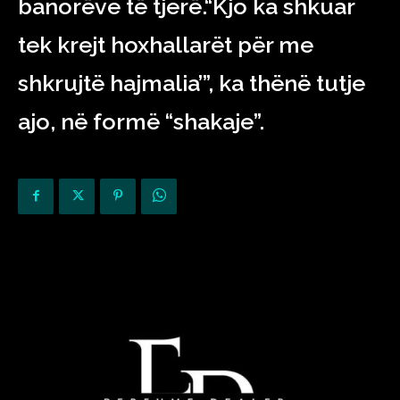
banorëve të tjerë.“Kjo ka shkuar
tek krejt hoxhallarët për me
shkrujtë hajmalia’”, ka thënë tutje
ajo, në formë “shakaje”.