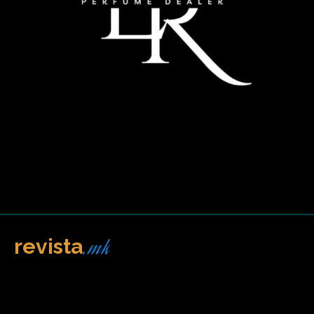
.mk
revista