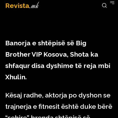
Revista
.mk
December 29, 2022
Banorja e shtëpisë së Big
Brother VIP Kosova, Shota ka
shfaqur disa dyshime të reja mbi
Xhulin.
Kësaj radhe, aktorja po dyshon se
trajnerja e fitnesit është duke bërë
“sehire” brenda shtëpisë së