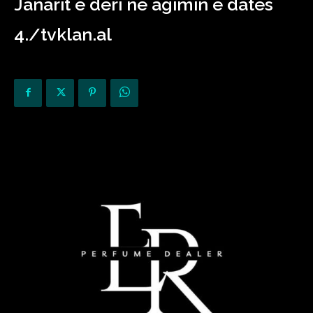
Janarit e deri në agimin e datës
4./tvklan.al