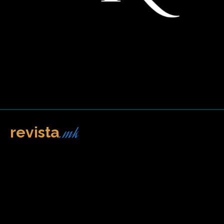
.mk
revista