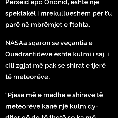
Perseid apo Orionid, është një
spektakël i mrekullueshëm për t’u
parë në mbrëmjet e ftohta.
NASAa sqaron se veçantia e
Quadrantideve është kulmi i saj, i
cili zgjat më pak se shirat e tjerë
të meteorëve.
“Pjesa më e madhe e shirave të
meteorëve kanë një kulm dy-
ditor që do të thotë se ka më