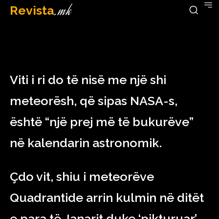
Revista
.mk
December 30, 2022
Viti i ri do të nisë me një shi
meteorësh, që sipas NASA-s,
është “një prej më të bukurëve”
në kalendarin astronomik.
Çdo vit, shiu i meteorëve
Quadrantide arrin kulmin në ditët
e para të Janarit duke ‘pikturuar’