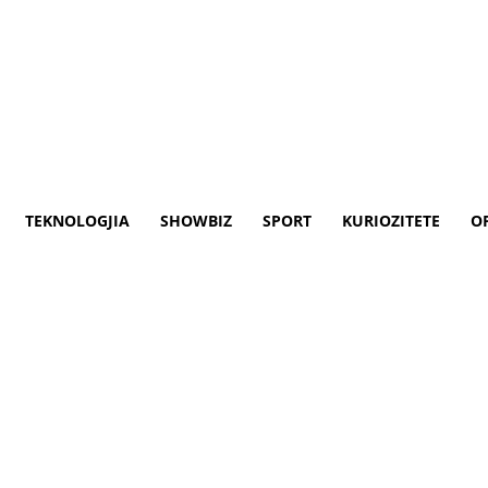
& Bota
Teknologjia
Showbiz
Sport
Opinione
TEKNOLOGJIA
SHOWBIZ
SPORT
KURIOZITETE
O
solutisht asgjë nga barrikadat
ës, i cili ka vepruar në zonën operative t