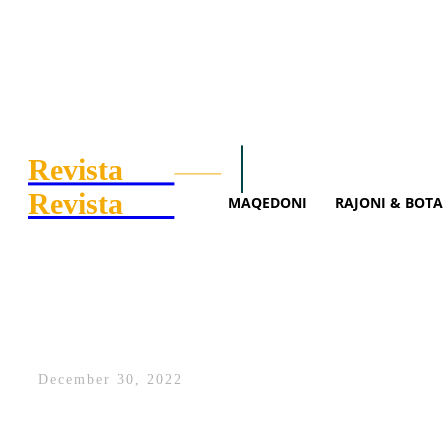
Revista
.mk
Search
Maqedoni
Rajoni 
Revista
.mk
MAQEDONI
RAJONI & BOTA
Preteni: Serbët nuk fituan ab
December 30, 2022
Ish-eprori i Ushtrisë Çlirimtare të Kosov