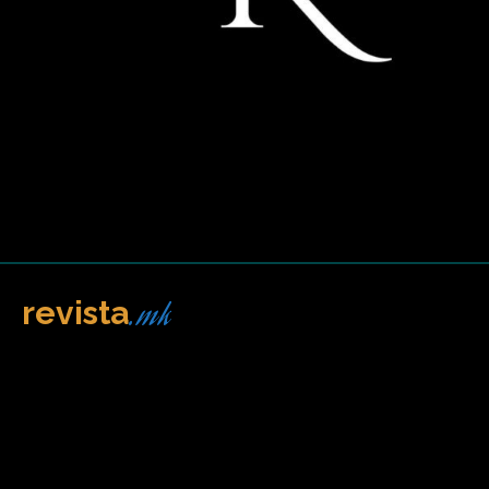
.mk
revista