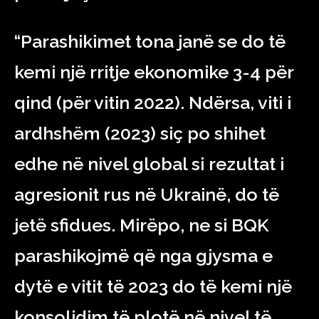
“Parashikimet tona janë se do të
kemi një rritje ekonomike 3-4 për
qind (për vitin 2022). Ndërsa, viti i
ardhshëm (2023) siç po shihet
edhe në nivel global si rezultat i
agresionit rus në Ukrainë, do të
jetë sfidues. Mirëpo, ne si BQK
parashikojmë që nga gjysma e
dytë e vitit të 2023 do të kemi një
konsolidim të plotë në nivel të