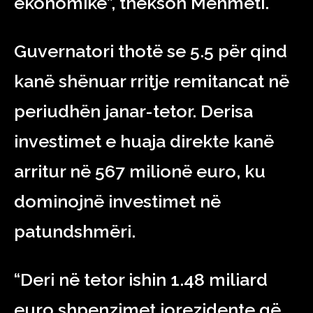
ekonomike”, thekson Mehmeti.
Guvernatori thotë se 5.5 për qind
kanë shënuar rritje remitancat në
periudhën janar-tetor. Derisa
investimet e huaja direkte kanë
arritur në 567 milionë euro, ku
dominojnë investimet në
patundshmëri.
“Deri në tetor ishin 1.48 miliard
euro shpenzimet jorezidente që