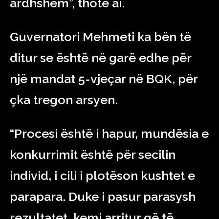
ardhshëm”, thotë ai.
Guvernatori Mehmeti ka bën të
ditur se është në garë edhe për
një mandat 5-vjeçar në BQK, për
çka tregon arsyen.
“Procesi është i hapur, mundësia e
konkurrimit është për secilin
individ, i cili i plotëson kushtet e
parapara. Duke i pasur parasysh
rezultatet, kemi arritur që të