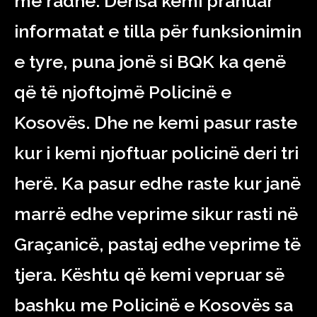
me radhë. Derisa kemi pranuar
informatat e tilla për funksionimin
e tyre, puna jonë si BQK ka qenë
që të njoftojmë Policinë e
Kosovës. Dhe ne kemi pasur raste
kur i kemi njoftuar policinë deri tri
herë. Ka pasur edhe raste kur janë
marrë edhe veprime sikur rasti në
Graçanicë, pastaj edhe veprime të
tjera. Kështu që kemi vepruar së
bashku me Policinë e Kosovës sa