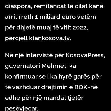
diaspora, remitancat të cilat kanë
arrit rreth 1 miliard euro vetëm
për dhjetë muaj të vitit 2022,
përcjell klankosova.tv.
Në një intervistë për KosovaPress,
guvernatori Mehmeti ka
konfirmuar se i ka hyrë garës për
të vazhduar drejtimin e BQK-në
edhe për një mandat tjetër
pesëvjeçar.