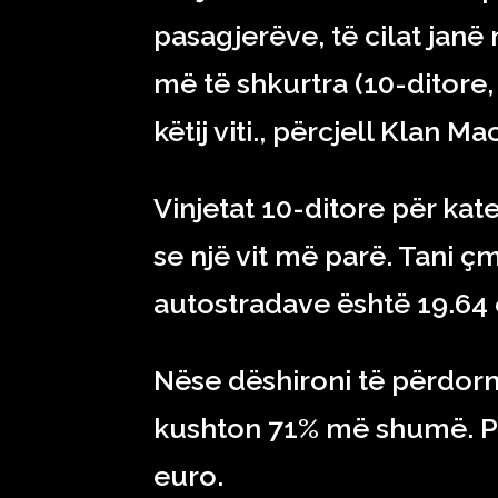
pasagjerëve, të cilat jan
më të shkurtra (10-ditore,
këtij viti., përcjell Klan M
Vinjetat 10-ditore për ka
se një vit më parë. Tani çm
autostradave është 19.64 
Nëse dëshironi të përdorni
kushton 71% më shumë. Pë
euro.