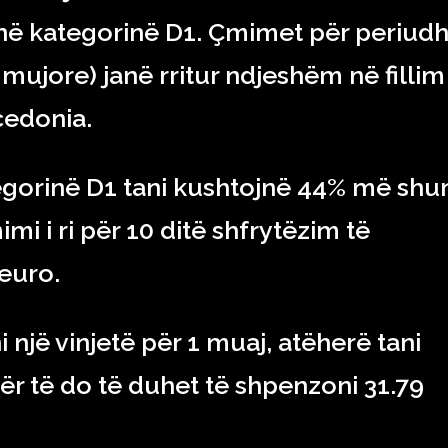
ë në kategorinë D1. Çmimet për periud
 mujore) janë rritur ndjeshëm në fillim
acedonia.
tegorinë D1 tani kushtojnë 44% më sh
imi i ri për 10 ditë shfrytëzim të
euro.
 një vinjetë për 1 muaj, atëherë tani
r të do të duhet të shpenzoni 31.79