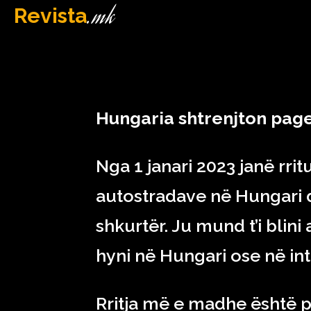
.mk
Revista
MAQEDONI
January 3, 2023
Hungaria shtrenjton pag
Nga 1 janari 2023 janë rrit
autostradave në Hungari d
shkurtër. Ju mund t’i blini
hyni në Hungari ose në in
Rritja më e madhe është p