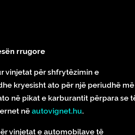
RAJONI & BOTA
TEKNOLOGJIA
SHOWBIZ
SPORT
esën rrugore
ur vinjetat për shfrytëzimin e
he kryesisht ato për një periudhë më
 ato në pikat e karburantit përpara se t
ternet në
autovignet.hu
.
ër vinjetat e automobilave të