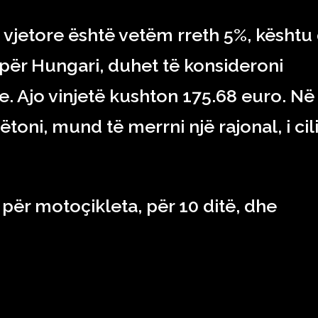
at vjetore është vetëm rreth 5%, kështu
për Hungari, duhet të konsideroni
re. Ajo vinjetë kushton 175.68 euro. Në
ëtoni, mund të merrni një rajonal, i cil
 për motoçikleta, për 10 ditë, dhe