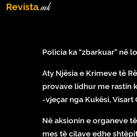
.mk
Revista
MAQEDONI
January 5, 2023
Policia ka “zbarkuar” në lo
Aty Njësia e Krimeve të Rë
provave lidhur me rastin k
-vjeçar nga Kukësi, Visart
Në aksionin e organeve të 
mes të cilave edhe shtëpi