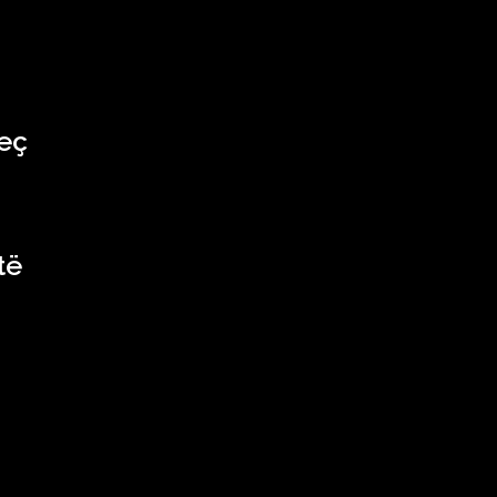
veç
të