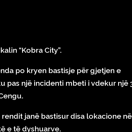
RAJONI & BOTA
TEKNOLOGJIA
SHOWBIZ
SPORT
kalin “Kobra City”.
nda po kryen bastisje për gjetjen e
u pas një incidenti mbeti i vdekur një 
 Cengu.
rendit janë bastisur disa lokacione në
të e të dyshuarve.