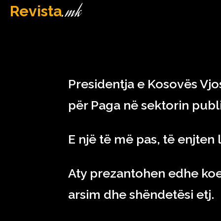
.mk
Revista
MAQEDONI
January 5, 2023
Presidentja e Kosovës Vjo
për Paga në sektorin publi
E një të më pas, të enjten
Aty prezantohen edhe koefi
arsim dhe shëndetësi etj.