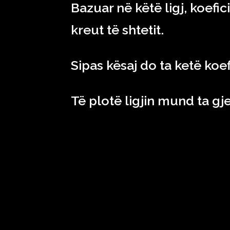
Bazuar në këtë ligj, koefic
kreut të shtetit.
Sipas kësaj do ta ketë koef
Të plotë ligjin mund ta gj