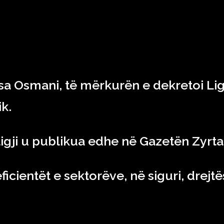
RAJONI & BOTA
TEKNOLOGJIA
SHOWBIZ
SPORT
sa Osmani, të mërkurën e dekretoi Lig
k.
 ligji u publikua edhe në Gazetën Zyrta
cientët e sektorëve, në siguri, drejtës