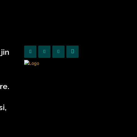
KURIOZITETE
OPINIONE
jin
re.
i,