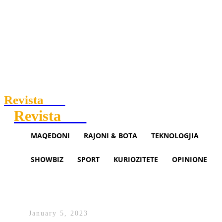
Revista
.mk
Revista
.mk
MAQEDONI
RAJONI & BOTA
TEKNOLOGJIA
SHOWBIZ
SPORT
KURIOZITETE
OPINIONE
Rexhepi: Këtë vit, banesa sociale
në Dibër, Butel po edhe në Saraj
January 5, 2023