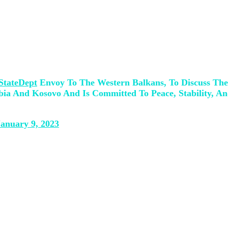
n në veri të Kosovës.
 e ndërmjetësuar nga BE-ja mes Kosovës d
ajon”, ka thënë Smith në Twitter.
tateDept
Envoy To The Western Balkans, To Discuss The 
bia And Kosovo And Is Committed To Peace, Stability, An
January 9, 2023