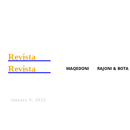
Revista
.mk
Revista
.mk
MAQEDONI
RAJONI & BOTA
Ambasadorja amerikane në N
January 9, 2023
Ambasadorja e Shteteve të Bashkuara të 
ShBA-së për Ballkanin Perëndimor, Gabr