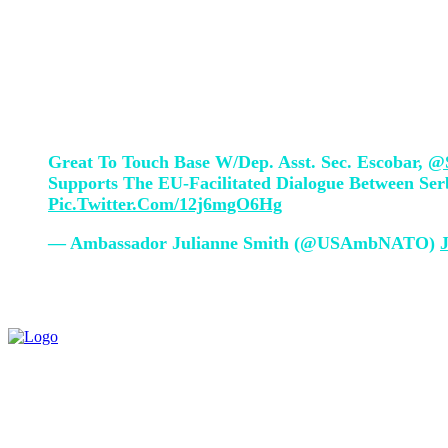
Ajo ka thënë se kanë biseduar për situatë
“ShBA-ja e mbështet plotësisht dialogun
paqen, stabilitetin dhe prosperitetin në r
Great To Touch Base W/Dep. Asst. Sec. Escobar,
@S
Supports The EU-Facilitated Dialogue Between Ser
Pic.twitter.com/12j6mgO6Hg
— Ambassador Julianne Smith (@USAmbNATO)