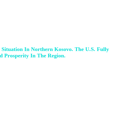
he Serbisë dhe është e përkushtuar për
Situation In Northern Kosovo. The U.S. Fully
d Prosperity In The Region.