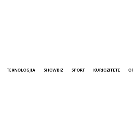
TEKNOLOGJIA
SHOWBIZ
SPORT
KURIOZITETE
O
ATO dhe Escobar bisedojnë p
Amerikës në NATO, Julianne Smith, ka bër
iel Escobar.