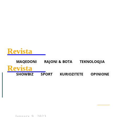
Revista
.mk
MAQEDONI
RAJONI & BOTA
TEKNOLOGJIA
Revista
.mk
SHOWBIZ
SPORT
KURIOZITETE
OPINIONE
Maqedoni
Rajoni & Bota
Teknologjia
“Nisa drogën kur humba nënën”
Showbiz
Sport
Opinione
Princi Harry bën rrëfimin
tronditës
Search
January 9, 2023