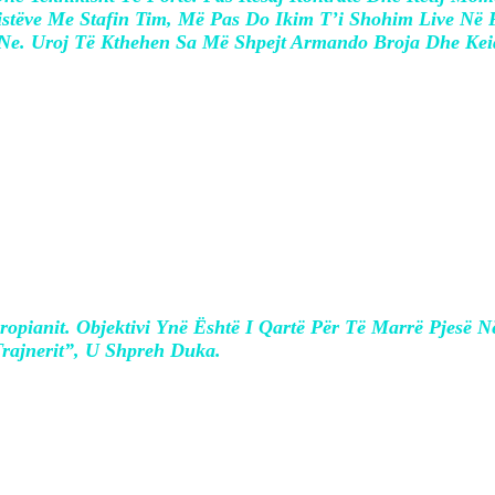
stëve Me Stafin Tim, Më Pas Do Ikim T’i Shohim Live Në F
r Ne. Uroj Të Kthehen Sa Më Shpejt Armando Broja Dhe Kei
rejtimin e Sukvinhjos, u kujdes ta saktës
ropianit. Objektivi Ynë Është I Qartë Për Të Marrë Pjes
ajnerit”, U Shpreh Duka.
lvinjos, ishte prania e ish-trajnerit Edua
ar për punën shumë të mirë të bërë në krye 