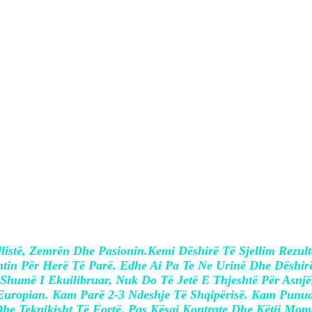
e federaten shqptarë të futbollit dhe më
i i kuqezinjve, 48-vjecari falenderi paraard
listë, Zemrën Dhe Pasionin.
Kemi Dëshirë Të Sjellim Rezul
ntin Për Herë Të Parë. Edhe Ai Pa Te Ne Urinë Dhe Dëshir
 Shumë I Ekuilibruar, Nuk Do Të Jetë E Thjeshtë Për Asn
Europian.
Kam Parë 2-3 Ndeshje Të Shqipërisë. Kam Punuar
he Teknikisht Të Fortë.
Pas Kësaj Kontrate Dhe Këtij Mom