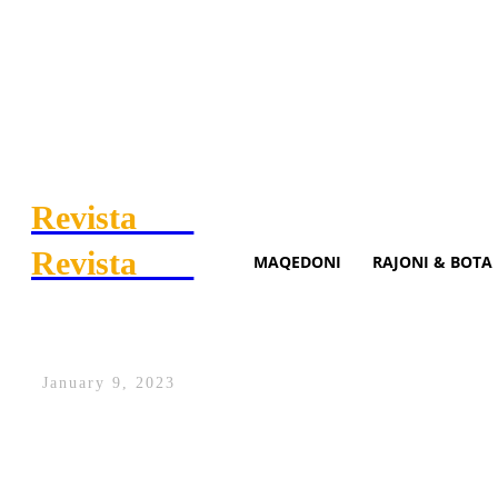
Revista
.mk
Revista
.mk
MAQEDONI
RAJONI & BOTA
“Objektiv, kualifikimi në Eu
January 9, 2023
Shqipëria ka zyrtarisht një trajner të ri 