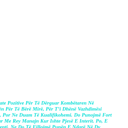
 pas u prezantua nga Armand Duka para
hesin e tij Reja dhe premtoi se do të punoj
tate Pozitive Për Të Dërguar Kombëtaren Në
ën Për Të Bërë Mirë, Për T’i Dhënë Vazhdimësi
jë, Por Ne Duam Të Kualifikohemi. Do Punojmë Fort
 Me Rey Manajn Kur Ishte Pjesë E Interit. Po, E
enti, Ne Do Të Fillojmë Punën E Ndarë Në Dy