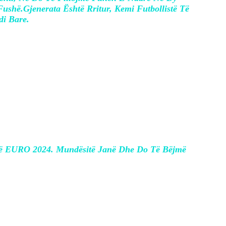
ushë.Gjenerata Është Rritur, Kemi Futbollistë Të
di Bare.
onte Presidenti i Federates Armand Duka.
ë Në EURO 2024. Mundësitë Janë Dhe Do Të Bëjmë
rdo Reja I cili duke i uruar suksese
të kuqezinjve.