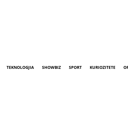
TEKNOLOGJIA
SHOWBIZ
SPORT
KURIOZITETE
O
ro 2024”/ Prezantohet Sylvinh
për 18 muajt në vijim.