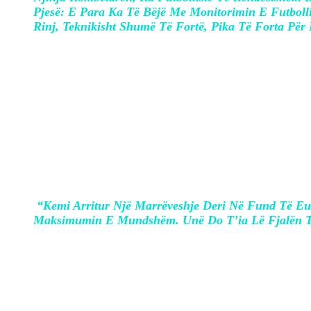
Pjesë: E Para Ka Të Bëjë Me Monitorimin E Futbolli
Rinj, Teknikisht Shumë Të Fortë, Pika Të Forta Pë
Objektivin konkret që shqiperia ka nën d
“Kemi Arritur Një Marrëveshje Deri Në Fund Të Eu
Maksimumin E Mundshëm. Unë Do T’ia Lë Fjalën Tr
Ajo që bëri përshtypje ne prezantimin e Si
brazilianit, tha gjithashtu se ishte kren