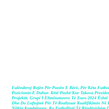
Braziliani Sylvinho firmosi kontratën m
mediave.
Në deklaratën e tij të parë si tekniku i r
për ta çuar Shqiperinë lartë.
Falënderoj Rejën Për Punën E Bërë, Për Këta Futbol
Pozicionin E Duhur. Këtë Pashë Kur Takova Preside
Projektit.
Grupi I Eliminatoreve Të Euro 2024 Është
Dhe Do Luftojmë Për Të Realizuar Kualifikimin Në 
Njihja Kombëtaren, Ka Futbollistë Të Rëndësishëm D