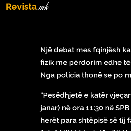
.mk
Revista
MAQEDONI
January 9, 2023
Një debat mes fqinjësh k
fizik me përdorim edhe të 
Nga policia thonë se po ma
“Pesëdhjetë e katër vjeçari
janar) në ora 11:30 në SP
herët para shtëpisë së tij 