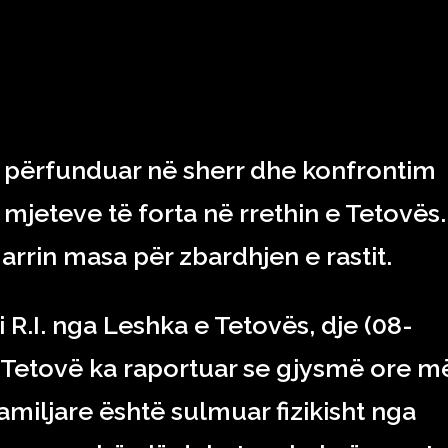
RAJONI & BOTA
TEKNOLOGJIA
SHOWBIZ
SPORT
a përfunduar në sherr dhe konfrontim
mjeteve të forta në rrethin e Tetovës.
rrin masa për zbardhjen e rastit.
 R.I. nga Leshka e Tetovës, dje (08-
B Tetovë ka raportuar se gjysmë ore m
familjare është sulmuar fizikisht nga