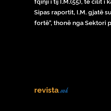
fqinji i tij I.M.(55), të cil
Sipas raportit, I.M. gjatë 
fortë”, thonë nga Sektori
.mk
revista