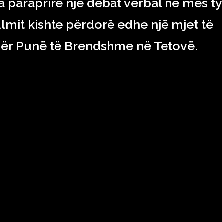
it i ka paraprirë një debat verbal në mes ty
sulmit kishte përdorë edhe një mjet të
 për Punë të Brendshme në Tetovë.