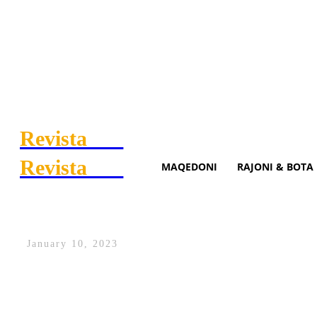
Revista
.mk
Revista
.mk
MAQEDONI
RAJONI & BOTA
Burdushi dënohet me 4 vite e
January 10, 2023
Është dënuar me 4 vite e gjashtë muaj bur
Gjykata Themelore në Prishtinë lidhur me 