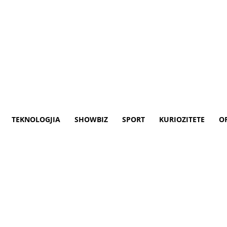
TEKNOLOGJIA
SHOWBIZ
SPORT
KURIOZITETE
O
 gjysmë burgim e 42 mijë eur
gim Hysri Peqani i njohur ndryshe si ‘Burd
akuzën për ushtrim të kundërligjshëm të v