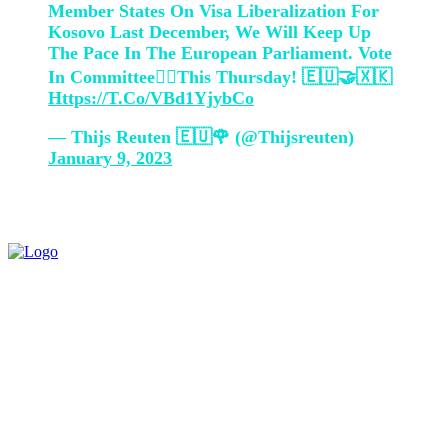
Member States On Visa Liberalization For
Kosovo Last December, We Will Keep Up
The Pace In The European Parliament. Vote
In Committee👇🏼this Thursday! 🇪🇺🤝🇽🇰
Https://t.co/vBd1YjybCo
— Thijs Reuten 🇪🇺🌹 (@thijsreuten)
January 9, 2023