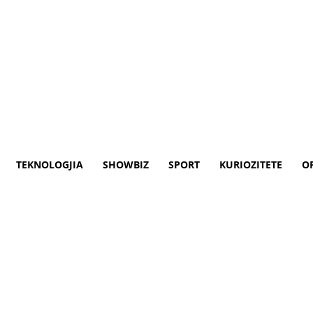
TEKNOLOGJIA
SHOWBIZ
SPORT
KURIOZITETE
O
iç e goditi ASH-në, do ta god
shtë pozicionuar në krahun e spektrit t
re dhe të trajektores së deritashme, që e