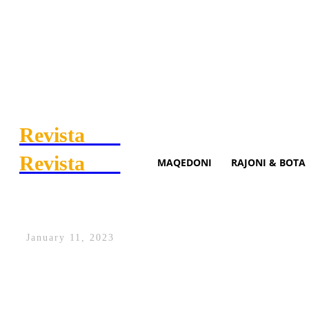
Revista
.mk
Revista
.mk
MAQEDONI
RAJONI & BOTA
Atanasoski: VMRO-ja ashtu s
January 11, 2023
Lëvizja BESA e Bilall Kasamit tanimë ë
por ka një mospërputhje serioze programo