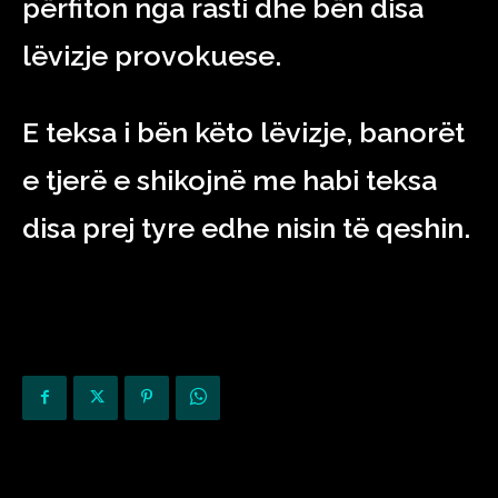
përfiton nga rasti dhe bën disa
lëvizje provokuese.
E teksa i bën këto lëvizje, banorët
e tjerë e shikojnë me habi teksa
disa prej tyre edhe nisin të qeshin.