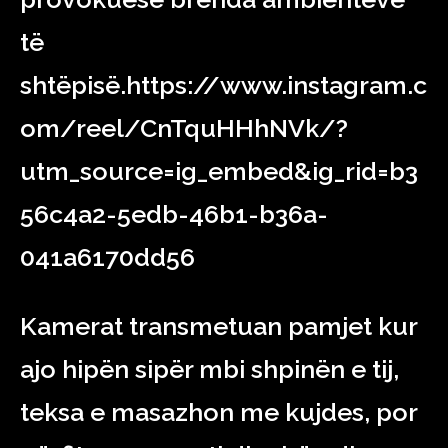
të
shtëpisë.https://www.instagram.c
om/reel/CnTquHHhNVk/?
utm_source=ig_embed&ig_rid=b3
56c4a2-5edb-46b1-b36a-
041a6170dd56
Kamerat transmetuan pamjet kur
ajo hipën sipër mbi shpinën e tij,
teksa e masazhon me kujdes, por