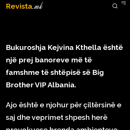
Revista
.mk
January 12, 2023
Bukuroshja Kejvina Kthella është
një prej banoreve më të
famshme të shtëpisë së Big
Brother VIP Albania.
Ajo është e njohur për çiltërsinë e
saj dhe veprimet shpesh herë
provokuese brenda ambienteve