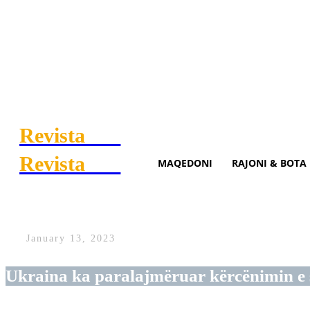
Revista
.mk
Revista
.mk
MAQEDONI
RAJONI & BOTA
Luftime të përgjakshme në S
January 13, 2023
Ukraina ka paralajmëruar kërcënimin e s