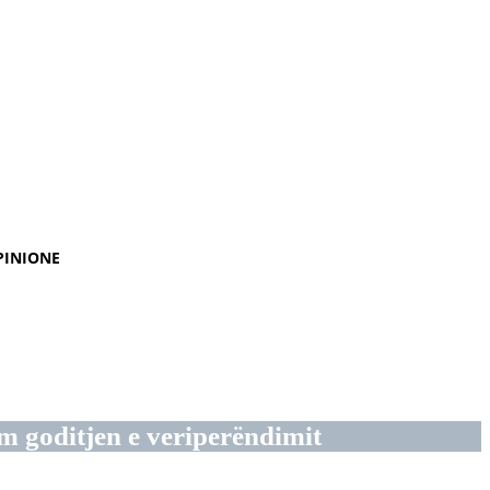
PINIONE
m goditjen e veriperëndimit