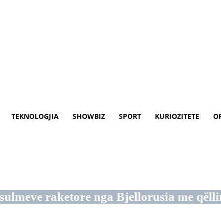
TEKNOLOGJIA
SHOWBIZ
SPORT
KURIOZITETE
O
olidar – Klan Macedonia
ulmeve raketore nga Bjellorusia me qëlli