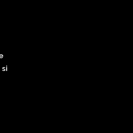
e
 si