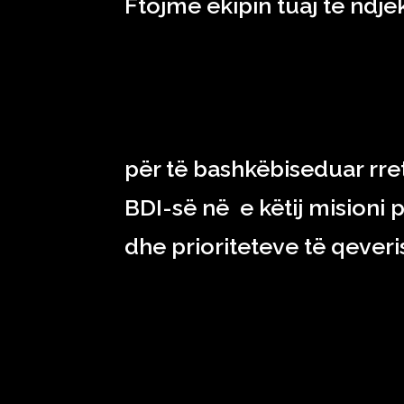
Ftojmë ekipin tuaj të ndje
për të bashkëbiseduar rret
BDI-së në e këtij misioni p
dhe prioriteteve të qeveri