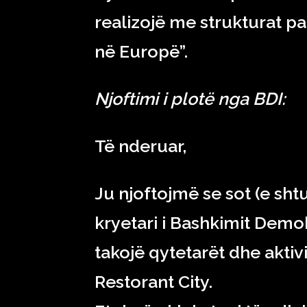
realizojë me strukturat p
në Europë”.
Njoftimi i plotë nga BDI:
Të nderuar,
Ju njoftojmë se sot (e sht
kryetari i Bashkimit Demok
takojë qytetarët dhe aktivi
Restorant City.