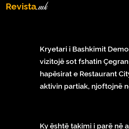
.mk
Revista
MAQEDONI
January 14, 2023
Kryetari i Bashkimit Demok
vizitojë sot fshatin Çegran
hapësirat e Restaurant Ci
aktivin partiak, njoftojnë
Ky është takimi i parë në