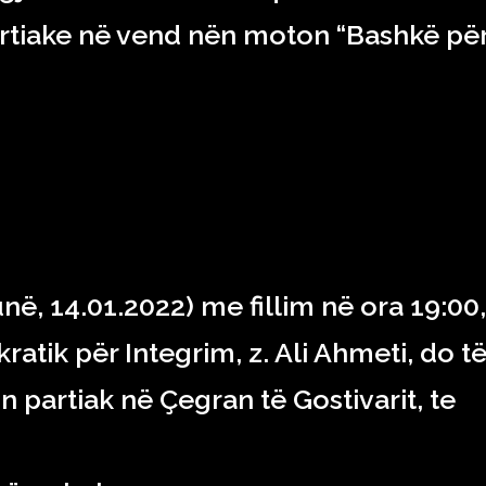
artiake në vend nën moton “Bashkë pë
unë, 14.01.2022) me fillim në ora 19:00,
ratik për Integrim, z. Ali Ahmeti, do t
n partiak në Çegran të Gostivarit, te