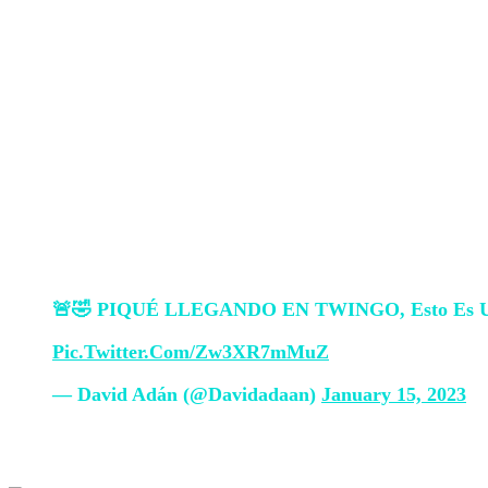
pasur dy fëmijë, por tani ata janë në të gj
Teksti i këngës së saj është goxha në hund
bëhen virale, padyshim të ndihmuar nga 
tjetrin në publik.
Pique qartë dëshiron t’i bëjë të njohura 
këndoi për të provuar dhe provuar se nuk
lumtur.
🚨🤣 PIQUÉ LLEGANDO EN TWINGO, Esto Es U
Pic.twitter.com/zw3XR7mMuZ
— David Adán (@davidadaan)
January 15, 2023