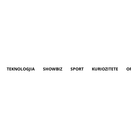
TEKNOLOGJIA
SHOWBIZ
SPORT
KURIOZITETE
O
rish Shakiras, shkon në punë 
daj këngës së re të Shakiras, duke marrë 
lur me tekstet e saj që dyshohet se e kun