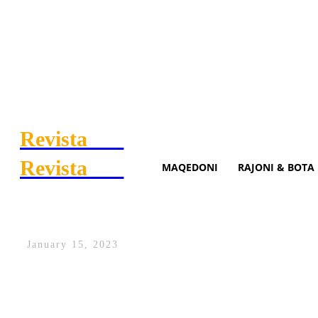
Revista
.mk
Revista
.mk
MAQEDONI
RAJONI & BOTA
Pique i kundërpërgjigjet së
January 15, 2023
Gerard Pique ka vazhduar me përgjigjet n
League” me një makinë Twingo, duke u tal