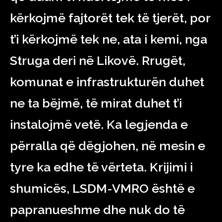
kërkojmë fajtorët tek të tjerët, por
t’i kërkojmë tek ne, ata i kemi, nga
Struga deri në Likovë. Rrugët,
komunat e infrastrukturën duhet
ne ta bëjmë, të mirat duhet t’i
instalojmë vetë. Ka legjenda e
përralla që dëgjohen, në mesin e
tyre ka edhe të vërteta. Krijimi i
shumicës, LSDM-VMRO është e
papranueshme dhe nuk do të