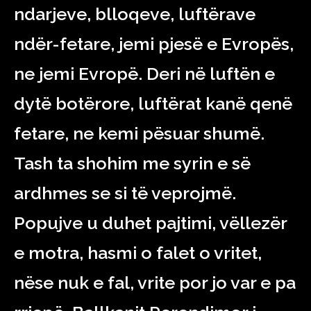
ndarjeve, blloqeve, luftërave
ndër-fetare, jemi pjesë e Evropës,
ne jemi Evropë. Deri në luftën e
dytë botërore, luftërat kanë qenë
fetare, ne kemi pësuar shumë.
Tash ta shohim me syrin e së
ardhmes se si të veprojmë.
Popujve u duhet pajtimi, vëllezër
e motra, hasmi o falet o vritet,
nëse nuk e fal, vrite por jo var e pa