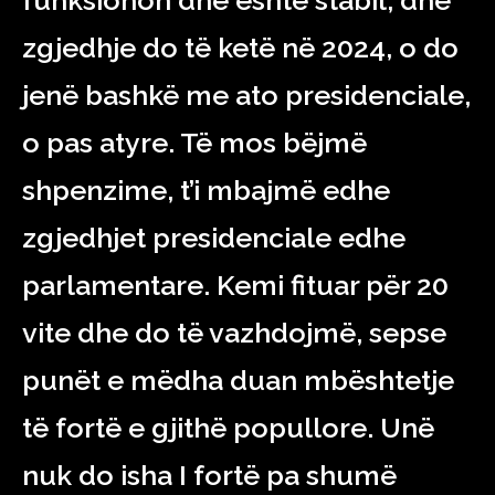
funksionon dhe është stabil, dhe
zgjedhje do të ketë në 2024, o do
jenë bashkë me ato presidenciale,
o pas atyre. Të mos bëjmë
shpenzime, t’i mbajmë edhe
zgjedhjet presidenciale edhe
parlamentare. Kemi fituar për 20
vite dhe do të vazhdojmë, sepse
punët e mëdha duan mbështetje
të fortë e gjithë popullore. Unë
nuk do isha I fortë pa shumë