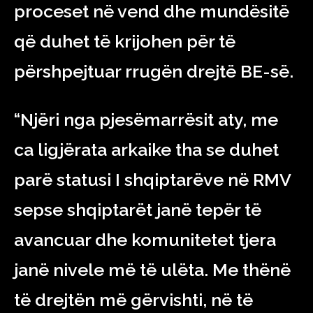
proceset në vend dhe mundësitë
që duhet të krijohen për të
përshpejtuar rrugën drejtë BE-së.
“Njëri nga pjesëmarrësit aty, me
ca ligjërata arkaike tha se duhet
parë statusi I shqiptarëve në RMV
sepse shqiptarët janë tepër të
avancuar dhe komunitetet tjera
janë nivele më të ulëta. Me thënë
të drejtën më gërvishti, në të