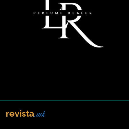
.mk
revista