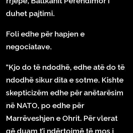
rrjepë, Ballkanit Perendimor i
duhet pajtimi.
Foli edhe për hapjen e
negociatave.
“Kjo do të ndodhë, edhe atë do të
ndodhë sikur dita e sotme. Kishte
skepticizëm edhe për anëtarësim
në NATO, po edhe për
Marrëveshjen e Ohrit. Për vlerat
që duam t’i ndërtojmë të mos i