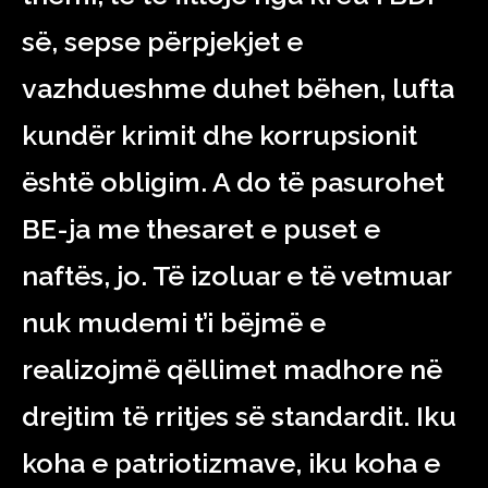
së, sepse përpjekjet e
vazhdueshme duhet bëhen, lufta
kundër krimit dhe korrupsionit
është obligim. A do të pasurohet
BE-ja me thesaret e puset e
naftës, jo. Të izoluar e të vetmuar
nuk mudemi t’i bëjmë e
realizojmë qëllimet madhore në
drejtim të rritjes së standardit. Iku
koha e patriotizmave, iku koha e