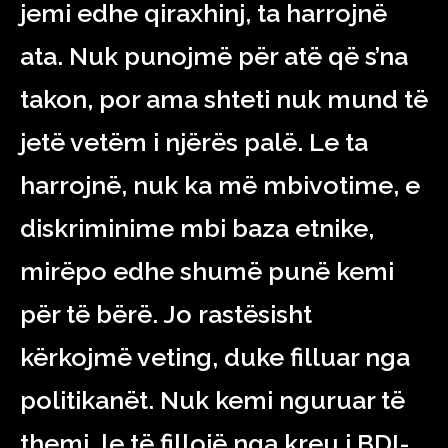
jemi edhe qiraxhinj, ta harrojnë
ata. Nuk punojmë për atë që s’na
takon, por ama shteti nuk mund të
jetë vetëm i njërës palë. Le ta
harrojnë, nuk ka më mbivotime, e
diskriminime mbi baza etnike,
mirëpo edhe shumë punë kemi
për të bërë. Jo rastësisht
kërkojmë veting, duke filluar nga
politikanët. Nuk kemi nguruar të
themi, le të fillojë nga kreu i BDI-