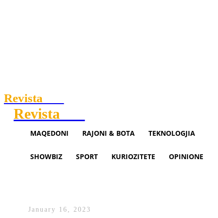
Revista
.mk
Revista
.mk
MAQEDONI
RAJONI & BOTA
TEKNOLOGJIA
SHOWBIZ
SPORT
KURIOZITETE
OPINIONE
Ali Ahmeti sonte në Klan Debat
të Klan Macedonia
January 16, 2023