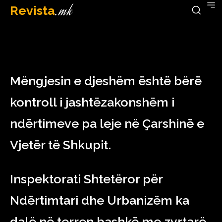
Revista
.mk
January 16, 2023
Mëngjesin e djeshëm është bërë
kontroll i jashtëzakonshëm i
ndërtimeve pa leje në Çarshinë e
Vjetër të Shkupit.
Inspektorati Shtetëror për
Ndërtimtari dhe Urbanizëm ka
dalë në terren bashkë me zyrtarë