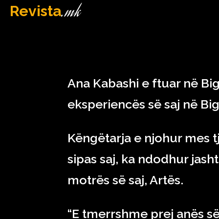
.mk
Revista
MAQEDONI
January 16, 2023
Ana Kabashi e ftuar në Big 
eksperiencës së saj në Bi
Këngëtarja e njohur mes tj
sipas saj, ka ndodhur jash
motrës së saj, Artës.
“E tmerrshme prej anës së