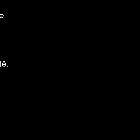
e
të.