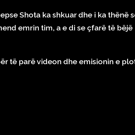
epse Shota ka shkuar dhe i ka thënë s
nd emrin tim, a e di se çfarë të bëjë
ër të parë videon dhe emisionin e plo