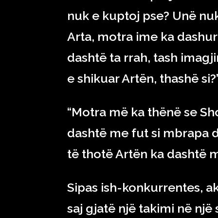
nuk e kuptoj pse? Unë nuk
Arta, motra ime ka dashur 
dashtë ta rrah, tash imag
e shikuar Artën, thashë si?”
“Motra më ka thënë se Shot
dashtë me fut si mbrapa d
të thotë Artën ka dashtë m
Sipas ish-konkurrentes, a
saj gjatë një takimi në një