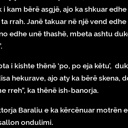
 i kam bërë asgjë, ajo ka shkuar edhe
ta rrah. Janë takuar në një vend edhe
jino edhe unë thashë, mbeta ashtu duk
.
a i kishte thënë ‘po, po eja këtu’, du
isa hekurave, ajo aty ka bërë skena, d
e rreh”, ka thënë ish-banorja.
ktorja Baraliu e ka kërcënuar motrën e
 sallon ondulimi.