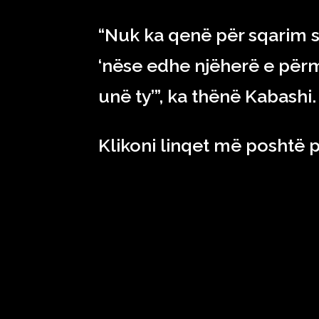
“Nuk ka qenë për sqarim s
‘nëse edhe njëherë e përme
unë ty’”, ka thënë Kabashi.
Klikoni linqet më poshtë p