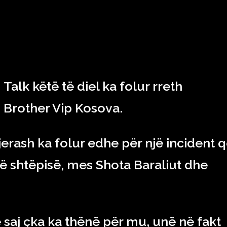
RAJONI & BOTA
TEKNOLOGJIA
SHOWBIZ
SPORT
Talk këtë të diel ka folur rreth
g Brother Vip Kosova.
erash ka folur edhe për një incident q
të shtëpisë, mes Shota Baraliut dhe
 saj çka ka thënë për mu, unë në fakt