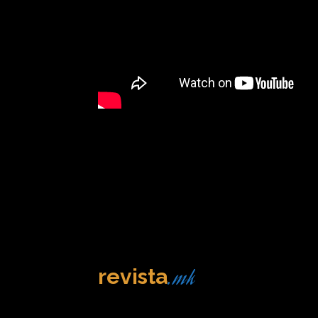
.mk
revista