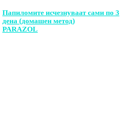
Папиломите исчезнуваат сами по 3
дена (домашен метод)
PARAZOL
Banori i Big Brother Vip Kosova, Gjon
Karrica i njohur si “Lugati” e ka
lëshuar mëngjesin e sotëm shtëpinë më
të famshme në Kosovë.
Burime të sigurta të Indeksonline bëjnë
të ditur se Gjon Karrica ka patur
përkeqësim të gjendjes shëndetësore
dhe është dërguar për trajtim mjekësor.
Indeksonline do të iu mbajë të