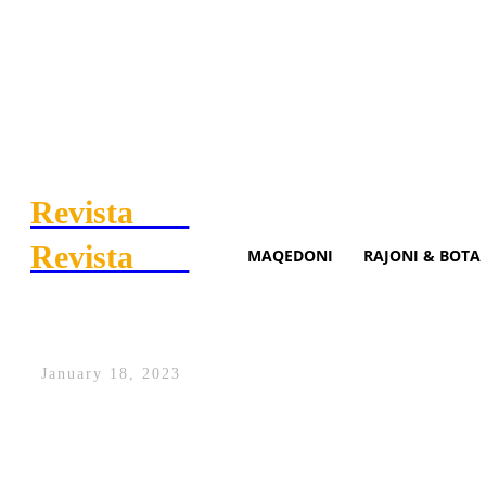
Revista
.mk
Revista
.mk
MAQEDONI
RAJONI & BOTA
Itali: Kapen 1 ton kokainë, 
January 18, 2023
Katër shqiptarë kanë rënë në prangat e p