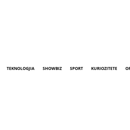
TEKNOLOGJIA
SHOWBIZ
SPORT
KURIOZITETE
O
arrestohen katër shqiptarë (
olicisë italiane në operacionin Anti-drog