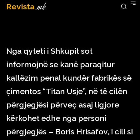
Revista
.mk
January 18, 2023
Nga qyteti i Shkupit sot
informojnë se kanë paraqitur
kallëzim penal kundër fabrikës së
çimentos “Titan Usje”, në të cilën
përgjegjësi përveç asaj ligjore
kërkohet edhe nga personi
përgjegjës – Boris Hrisafov, i cili si