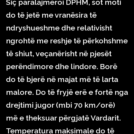
Siç paralajmëroi DPHM, sot moti
do të jetë me vranësira të
ndryshueshme dhe relativisht
ngrohtë me reshje të përkohshme
të shiut, veçanërisht në pjesët
perëndimore dhe lindore. Borë
do të bjerë në majat më të larta
malore. Do të fryjë erë e fortë nga
drejtimi jugor (mbi 70 km/orë)
më e theksuar përgjatë Vardarit.
Temperatura maksimale do të