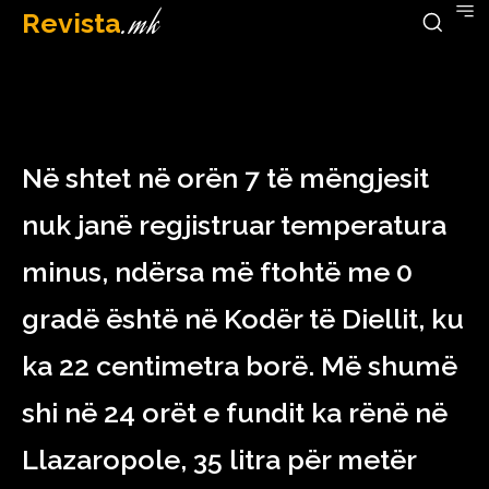
Revista
.mk
January 18, 2023
Në shtet në orën 7 të mëngjesit
nuk janë regjistruar temperatura
minus, ndërsa më ftohtë me 0
gradë është në Kodër të Diellit, ku
ka 22 centimetra borë. Më shumë
shi në 24 orët e fundit ka rënë në
Llazaropole, 35 litra për metër