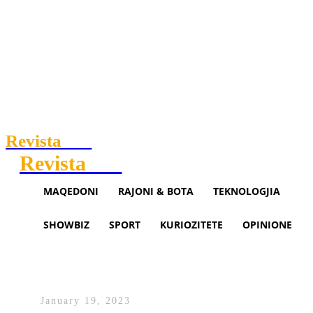
Revista
.mk
Revista
.mk
MAQEDONI
RAJONI & BOTA
TEKNOLOGJIA
SHOWBIZ
SPORT
KURIOZITETE
OPINIONE
Gratë kanë vendosur të kenë më
pak fëmijë
January 19, 2023