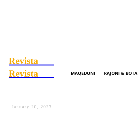
Revista
.mk
Revista
.mk
MAQEDONI
RAJONI & BOTA
Kastrati: Sasia e reshjeve të
January 20, 2023
Reshjet e mëdha të shiut që ranë gjatë d