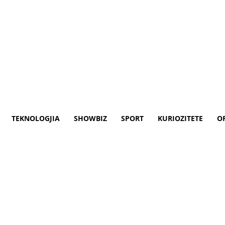
TEKNOLOGJIA
SHOWBIZ
SPORT
KURIOZITETE
O
 shiut në këtë kohë është mbi 
itës së enjte në Kosovë kanë shkaktuar vër