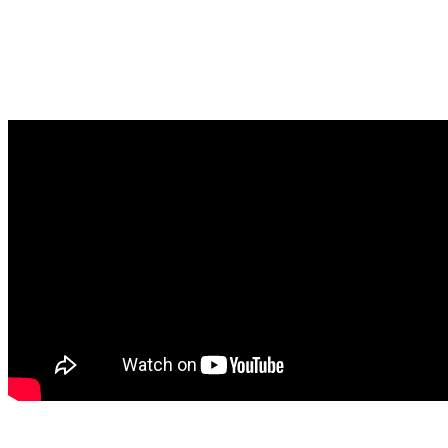
tjetrin. Nëse do të martoheni me një
shqiptar, ju më mirë mësoni shqip”, tha
Waititi.
Rita përndryshe ka paralajmëruar