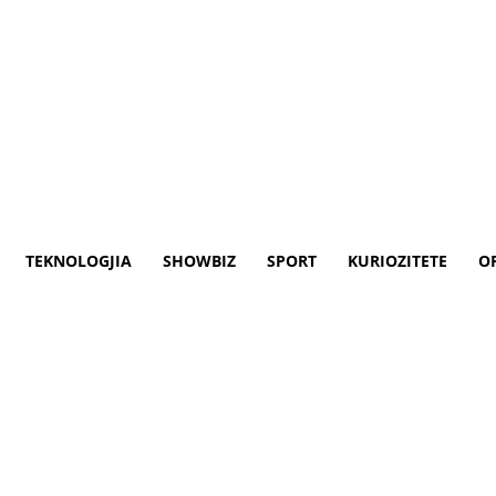
TEKNOLOGJIA
SHOWBIZ
SPORT
KURIOZITETE
O
në sheshin “Xhorxh Bush” në
et në sheshin ”Xhorxh Bush” në kryeqytet