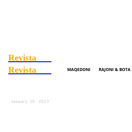
Revista
.mk
Revista
.mk
MAQEDONI
RAJONI & BOTA
Policia vazhdon me dënimet 
January 20, 2023
Policia e Kosovës ka vazhduar me dënim