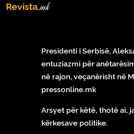
.mk
Revista
MAQEDONI
January 20, 2023
Presidenti i Serbisë, Alek
entuziazmi për anëtarësi
në rajon, veçanërisht në 
pressonline.mk
Arsyet për këtë, thotë ai, 
kërkesave politike.