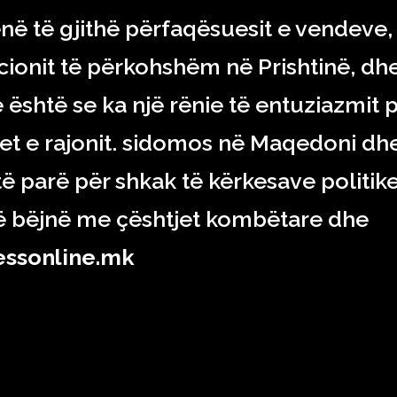
ënë të gjithë përfaqësuesit e vendeve,
ucionit të përkohshëm në Prishtinë, dh
 është se ka një rënie të entuziazmit 
et e rajonit. sidomos në Maqedoni dh
të parë për shkak të kërkesave politik
 të bëjnë me çështjet kombëtare dhe
essonline.mk