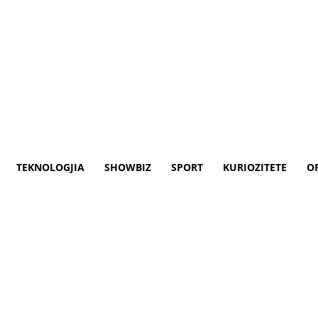
TEKNOLOGJIA
SHOWBIZ
SPORT
KURIOZITETE
O
publikohet agjenda e plotë e t
 nga bashkëpunëtorë sot do të nis takimet
ër zona të ndryshme të qytetit dhe rrethinë