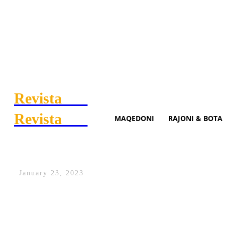
Revista
.mk
Revista
.mk
MAQEDONI
RAJONI & BOTA
Ali Ahmeti sonte në Tetovë, 
January 23, 2023
Kryetari i BDI-së, Ali Ahmeti i shoqëruar
cilat do të mbahen gjatë gjithë javës nëp