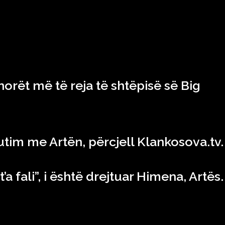
RAJONI & BOTA
TEKNOLOGJIA
SHOWBIZ
SPORT
orët më të reja të shtëpisë së Big
kutim me Artën, përcjell Klankosova.tv.
t’a fali”, i është drejtuar Himena, Artës.