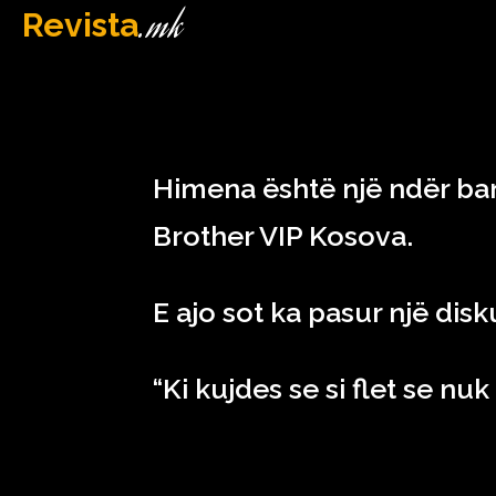
.mk
Revista
MAQEDONI
January 23, 2023
Himena është një ndër ban
Brother VIP Kosova.
E ajo sot ka pasur një dis
“Ki kujdes se si flet se nuk 