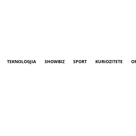
& Bota
Teknologjia
Showbiz
Sport
Opinione
TEKNOLOGJIA
SHOWBIZ
SPORT
KURIOZITETE
O
ë shtëpinë e ish-zv/President
ë shtëpinë e ish-zv/Presidentit amerikan 