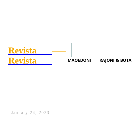
Revista
.mk
Search
Maqedoni
Rajoni 
Revista
.mk
MAQEDONI
RAJONI & BOTA
Gjenden dokumente sekrete n
Klan Macedonia
January 24, 2023
Dokumente të klasifikuara janë zbuluar n