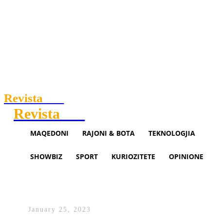
Revista
.mk
Revista
.mk
MAQEDONI
RAJONI & BOTA
TEKNOLOGJIA
SHOWBIZ
SPORT
KURIOZITETE
OPINIONE
Ahmeti: Rruga drejt Bashkimit
Europian është e pandalshme
January 25, 2023